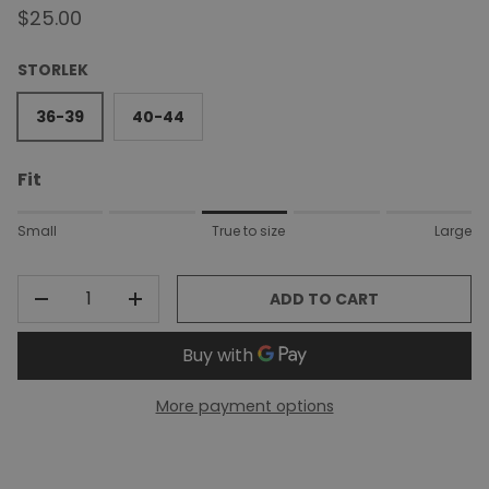
$25.00
STORLEK
36-39
40-44
Fit
Rating of 1 means Small.
Small
True to size
Large
Middle rating means True to size.
Rating of 5 means Large.
QTY
The rating of this product for "" is 3.
ADD TO CART
DECREASE QUANTITY
INCREASE QUANTITY
More payment options