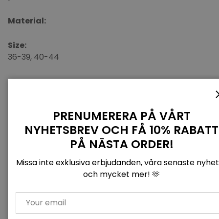
Material:
Size:
36-39, 40-44
PRENUMERERA PÅ VÅRT
NYHETSBREV OCH FÅ 10% RABATT
PÅ NÄSTA ORDER!
CUSTOMER REVIEWS
Missa inte exklusiva erbjudanden, våra senaste nyhe
4.96 out of 5
och mycket mer! 🫶
Based on 23 reviews
EMAIL
22
1