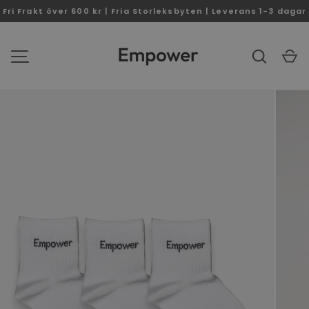
Fri Frakt över 600 kr | Fria Storleksbyten | Leverans 1-3 dagar
SKIP TO CONTENT
Search
C
MENU
Image 1 is now available in gallery view