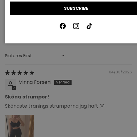
0
SUBSCRIBE
0
0
Facebook
Instagram
TikTok
Write a review
Sort by
04/03/2025
Minna Forseni
Sköna strumpor!
Skönaste tränings strumporna jag haft 🤩